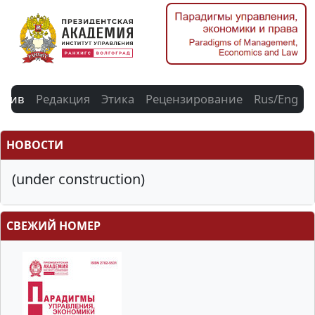
рхив
Редакция
Этика
Рецензирование
Rus/Eng
НОВОСТИ
(under construction)
СВЕЖИЙ НОМЕР